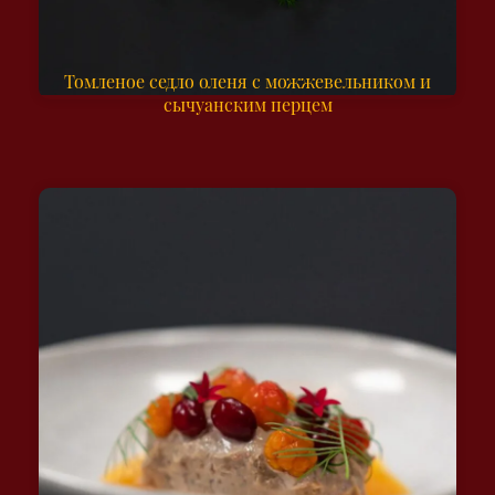
Томленое седло оленя с можжевельником и
сычуанским перцем