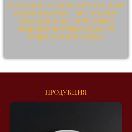
использовано экологически чистое сырьё
высшей категории — мясо северного
оленя, выпасаемого на бескрайних
природных пастбищах ямальской
тундры, в русской Арктике
ПРОДУКЦИЯ